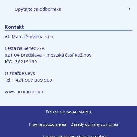
Opýtajte sa odborníka
Kontakt
AC Marca Slovakia s.r.o
Cesta na Senec 2/A
821 04 Bratislava – mestská časť Ružinov
IČO: 36219169
O značke Ceys
Tel: +421 907 889 989
www.acmarca.com
©2024 Grupo AC MARCA
Právne upozornenia
Zásady ochrany súkromia
Zásady používania súborov cookies