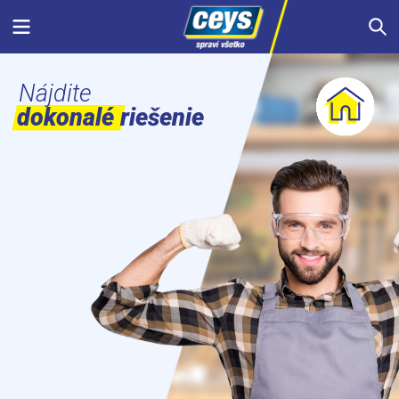
Skip
Menu
S
to
content
Nájdite
dokonalé riešenie