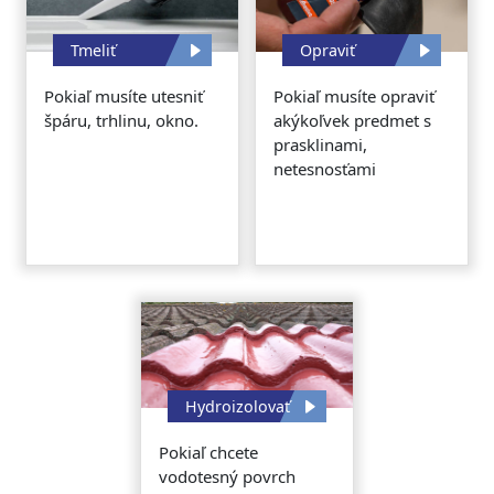
Tmeliť
Opraviť
Pokiaľ musíte utesniť
Pokiaľ musíte opraviť
špáru, trhlinu, okno.
akýkoľvek predmet s
prasklinami,
netesnosťami
Hydroizolovať
Pokiaľ chcete
vodotesný povrch