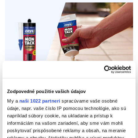
Montážne lepidlá
Zodpovedné použitie vašich údajov
My a
naši 1022 partneri
spracúvame vaše osobné
údaje, napr. vaše číslo IP pomocou technológie, ako sú
napríklad súbory cookie, na ukladanie a prístup k
informáciám na vašom zariadení, aby sme vám mohli
MONTACK
poskytovať prispôsobené reklamy a obsah, na meranie
Montážne pásky
reklamy a obsahu, štatistiky publika a vývoj produktov.