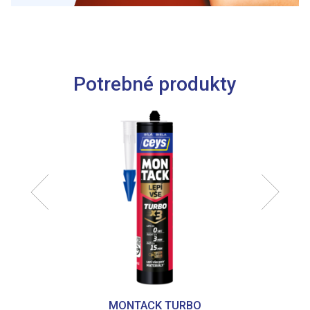
môžu príslušné informácie skombinovať s ďalšími
údajmi, ktoré ste im poskytli alebo ktoré od vás získali,
keď ste používali ich služby.
Potrebné produkty
MONTACK TURBO