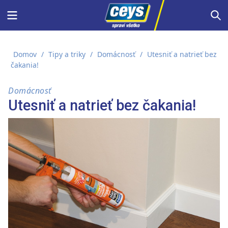
Skip
Menu
S
to
content
Domov
/
Tipy a triky
/
Domácnosť
/
Utesniť a natrieť bez
čakania!
Domácnosť
Utesniť a natrieť bez čakania!