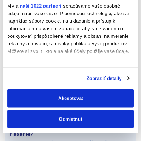
My a
naši 1022 partneri
spracúvame vaše osobné
údaje, napr. vaše číslo IP pomocou technológie, ako sú
napríklad súbory cookie, na ukladanie a prístup k
informáciám na vašom zariadení, aby sme vám mohli
poskytovať prispôsobené reklamy a obsah, na meranie
reklamy a obsahu, štatistiky publika a vývoj produktov.
Môžete si zvoliť, kto a na aké účely použije vaše údaje.
Ak to povolíte, chceli by sme tiež:
Prečítajte si viac
Zhromažďovať informácie o vašej geografickej
Zobraziť detaily
polohe s presnosťou na niekoľko metrov
Dekoratívne zrkadlo
Identifikovať vaše zariadenie aktívnym
skenovaním konkrétnych charakteristík (odtlačky
Akceptovat
prstov).
Tipy a triky
Viac informácií o tom, ako sa spracúvajú vaše osobné
Odmietnut
údaje, nájdete v časti s
vašimi nastaveniami
. Súhlas
Hľadáte rýchle, jednoduché a profesionálne
môžete kedykoľvek zmeniť alebo odvolať cez Vyhlásenie
riešenie?
o používaní súborov cookie.