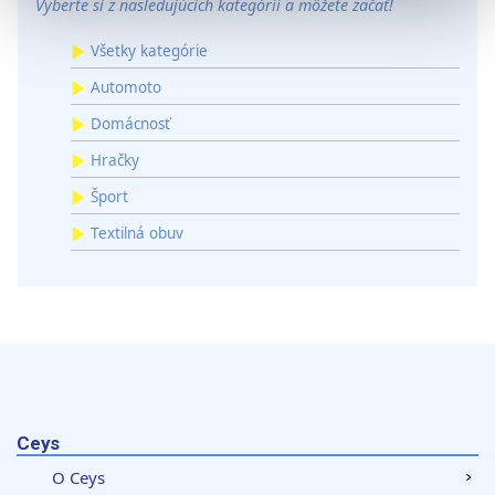
Vyberte si z nasledujúcich kategórií a môžete začať!
Na prispôsobenie obsahu a reklám, poskytovanie funkcií
Všetky kategórie
sociálnych médií a analýzu návštevnosti používame
Automoto
súbory cookie. Informácie o tom, ako používate naše
webové stránky, poskytujeme aj našim partnerom v
Domácnosť
oblasti sociálnych médií, inzercie a analýzy. Títo partneri
Hračky
môžu príslušné informácie skombinovať s ďalšími
údajmi, ktoré ste im poskytli alebo ktoré od vás získali,
Šport
keď ste používali ich služby.
Textilná obuv
Ceys
O Ceys