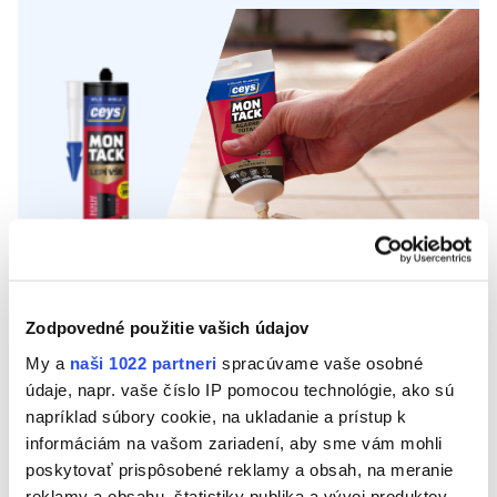
Montážne lepidlá
Zodpovedné použitie vašich údajov
My a
naši 1022 partneri
spracúvame vaše osobné
údaje, napr. vaše číslo IP pomocou technológie, ako sú
napríklad súbory cookie, na ukladanie a prístup k
informáciám na vašom zariadení, aby sme vám mohli
MONTACK
poskytovať prispôsobené reklamy a obsah, na meranie
Montážne pásky
reklamy a obsahu, štatistiky publika a vývoj produktov.