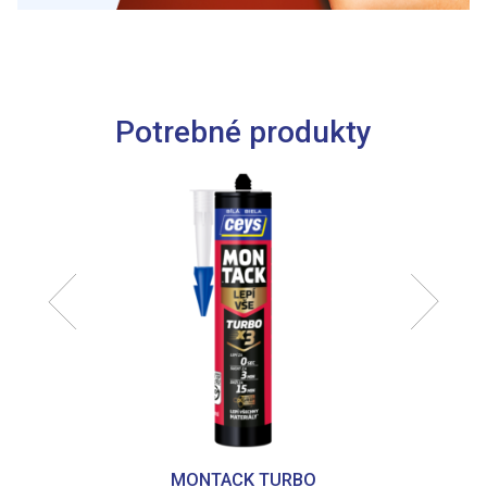
môžu príslušné informácie skombinovať s ďalšími
údajmi, ktoré ste im poskytli alebo ktoré od vás získali,
keď ste používali ich služby.
Potrebné produkty
MONTACK TURBO