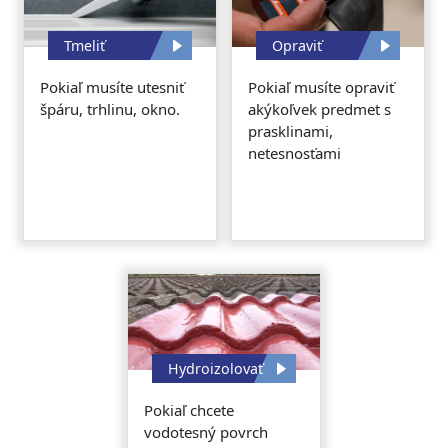
Tmeliť
Opraviť
Pokiaľ musíte utesniť
Pokiaľ musíte opraviť
špáru, trhlinu, okno.
akýkoľvek predmet s
prasklinami,
netesnosťami
Hydroizolovať
Pokiaľ chcete
vodotesný povrch