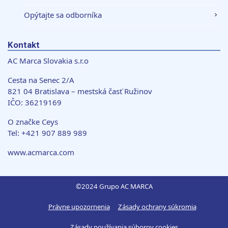
Opýtajte sa odborníka
Kontakt
AC Marca Slovakia s.r.o
Cesta na Senec 2/A
821 04 Bratislava – mestská časť Ružinov
IČO: 36219169
O značke Ceys
Tel: +421 907 889 989
www.acmarca.com
©2024 Grupo AC MARCA
Právne upozornenia
Zásady ochrany súkromia
Zásady používania súborov cookies