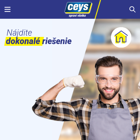
Skip
Menu
S
to
content
Nájdite
dokonalé riešenie