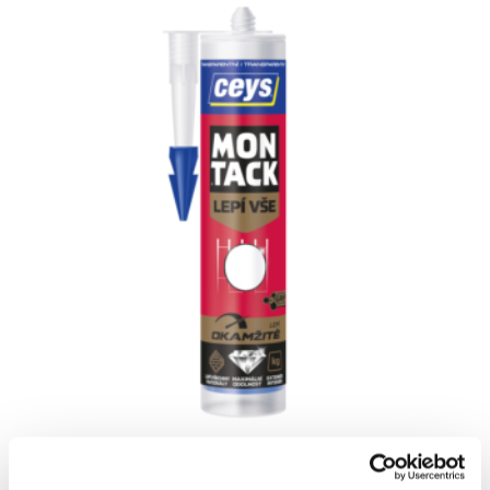
MONTACK LEPÍ VŠE OKAMŽITĚ TRANSPARENTNÝ