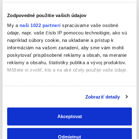
Ďalšie príspevky v tejto kategórii
Zodpovedné použitie vašich údajov
<
>
My a
naši 1022 partneri
spracúvame vaše osobné
údaje, napr. vaše číslo IP pomocou technológie, ako sú
Domácnosť
napríklad súbory cookie, na ukladanie a prístup k
informáciám na vašom zariadení, aby sme vám mohli
poskytovať prispôsobené reklamy a obsah, na meranie
reklamy a obsahu, štatistiky publika a vývoj produktov.
Môžete si zvoliť, kto a na aké účely použije vaše údaje.
Ak to povolíte, chceli by sme tiež:
Zhromažďovať informácie o vašej geografickej
Zobraziť detaily
polohe s presnosťou na niekoľko metrov
Identifikovať vaše zariadenie aktívnym
Prečítajte si viac
skenovaním konkrétnych charakteristík (odtlačky
Akceptovat
Dekoratívne zrkadlo
prstov).
Viac informácií o tom, ako sa spracúvajú vaše osobné
Odmietnut