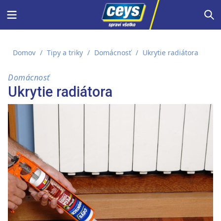
Skip
Menu
S
to
content
Domov
/
Tipy a triky
/
Domácnosť
/
Ukrytie radiátora
Domácnosť
Ukrytie radiátora