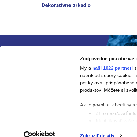
Dekoratívne zrkadlo
Zodpovedné použitie vaši
My a
naši 1022 partneri
s
napríklad súbory cookie, 
poskytovať prispôsobené r
produktov. Môžete si zvoli
Ak to povolíte, chceli by s
Zhromažďovať infor
Identifikovať vaše
Viac informácií o tom, ako
Zobraziť detaily
Súhlas môžete kedykoľvek