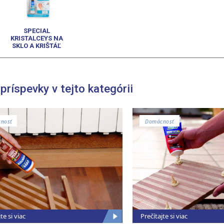
SPECIAL
KRISTALCEYS NA
SKLO A KRIŠTÁĽ
 príspevky v tejto kategórii
nosť
Domácnosť
te si viac
Prečítajte si viac