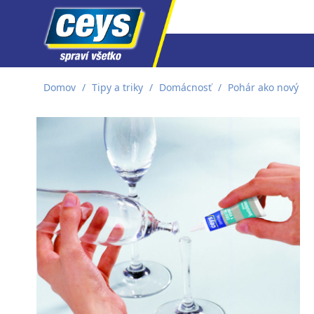
Skip
Domov
/
Tipy a triky
/
Domácnosť
/
Pohár ako nový
to
content