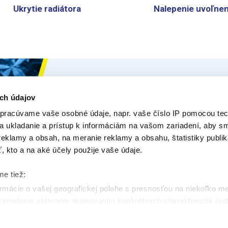
Ukrytie radiátora
Nalepenie uvoľnen
Ceys
Naše Prod
ch údajov
O Ceys
Produk
pracúvame vaše osobné údaje, napr. vaše číslo IP pomocou tec
Tipy a triky
E-Pora
na ukladanie a prístup k informáciám na vašom zariadení, aby 
eklamy a obsah, na meranie reklamy a obsahu, štatistiky publik
Vyrob si sám
Opýtajt
ť, kto a na aké účely použije vaše údaje.
Udržateľnosť
me tiež:
Kontakt
mácie o vašej geografickej polohe s presnosťou na niekoľko m
 zariadenie aktívnym skenovaním konkrétnych charakteristík (odt
 sa spracúvajú vaše osobné údaje, nájdete v časti s
vašimi nas
 zmeniť alebo odvolať cez Vyhlásenie o používaní súborov cook