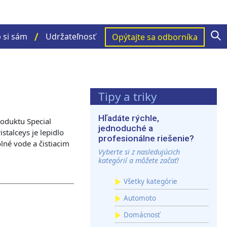
S
 si sám
Udržateľnosť
Opýtajte sa odborníka
Tipy a triky
Hľadáte rýchle,
roduktu Special
jednoduché a
stalceys je lepidlo
profesionálne riešenie?
olné vode a čistiacim
Vyberte si z nasledujúcich
kategórií a môžete začať!
Všetky kategórie
Automoto
Domácnosť