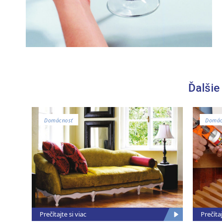
Ďalšie
Domácnosť
Domác
Prečítajte si viac
Prečítaj