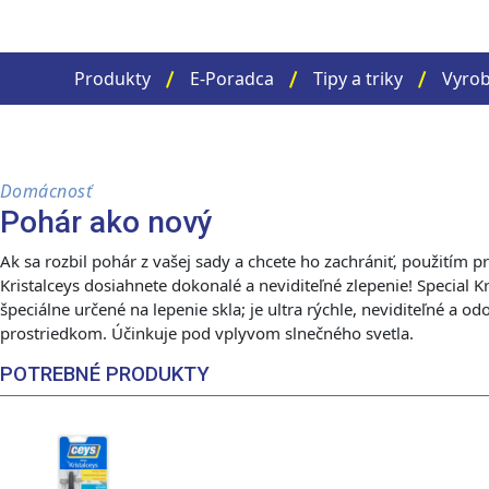
Produkty
E-Poradca
Tipy a triky
Vyrob
Domácnosť
Pohár ako nový
Ak sa rozbil pohár z vašej sady a chcete ho zachrániť, použitím p
Kristalceys dosiahnete dokonalé a neviditeľné zlepenie! Special Kri
špeciálne určené na lepenie skla; je ultra rýchle, neviditeľné a od
prostriedkom. Účinkuje pod vplyvom slnečného svetla.
POTREBNÉ PRODUKTY