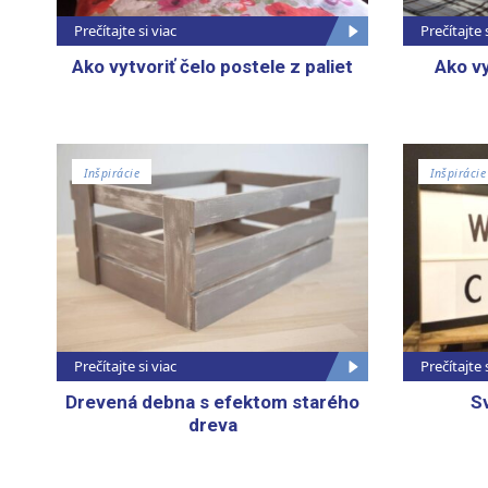
Prečítajte si viac
Prečítajte 
Ako vytvoriť čelo postele z paliet
Ako vy
Inšpirácie
Inšpirácie
Prečítajte si viac
Prečítajte 
Drevená debna s efektom starého
S
dreva