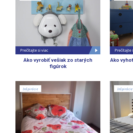
Prečítajte si viac
Prečítajte 
Ako vyrobiť vešiak zo starých
Ako vyhoto
figúrok
Inšpirácie
Inšpirácie