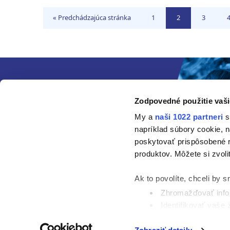
Ísť
Ísť
Ísť
Í
«
Predchádzajúca stránka
1
2
3
na
na
na
stránku
stránku
stránku
s
Zodpovedné použitie vaši
My a
naši 1022 partneri
s
napríklad súbory cookie, 
poskytovať prispôsobené r
produktov. Môžete si zvoli
Ak to povolíte, chceli by s
Zhromažďovať infor
Identifikovať vaše
Viac informácií o tom, ako