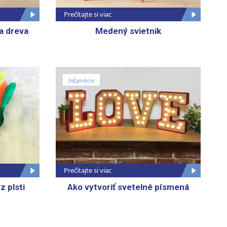
Prečítajte si viac
a dreva
Medený svietnik
Inšpirácie
Prečítajte si viac
z plsti
Ako vytvoriť svetelné písmená