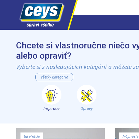
Skip
to
Chcete si vlastnoručne niečo v
content
alebo opraviť?
Vyberte si z nasledujúcich kategórií a môžete za
Všetky kategórie
Inšpirácie
Opravy
Inšpirácie
Inšpirácie