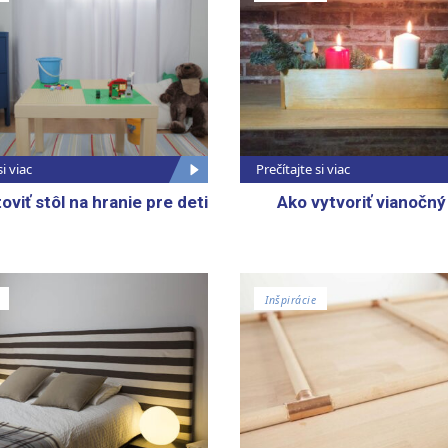
si viac
Prečítajte si viac
viť stôl na hranie pre deti
Ako vytvoriť vianočný
Inšpirácie