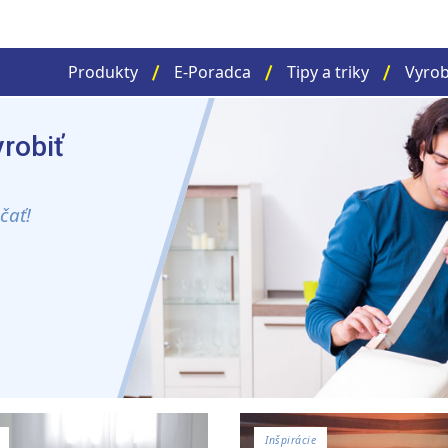
Produkty
E-Poradca
Tipy a triky
Vyrob
yrobiť
čať!
Inšpirácie