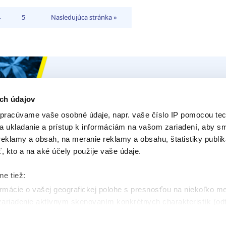
sť
Ísť
4
5
Nasledujúca stránka »
na
na
tránku
stránku
Ceys
Naše Prod
O Ceys
Produk
ch údajov
pracúvame vaše osobné údaje, napr. vaše číslo IP pomocou tec
Tipy a triky
E-Pora
na ukladanie a prístup k informáciám na vašom zariadení, aby 
Vyrob si sám
Opýtajt
eklamy a obsah, na meranie reklamy a obsahu, štatistiky publik
ť, kto a na aké účely použije vaše údaje.
Udržateľnosť
Kontakt
me tiež:
mácie o vašej geografickej polohe s presnosťou na niekoľko m
 zariadenie aktívnym skenovaním konkrétnych charakteristík (odt
 sa spracúvajú vaše osobné údaje, nájdete v časti s
vašimi nas