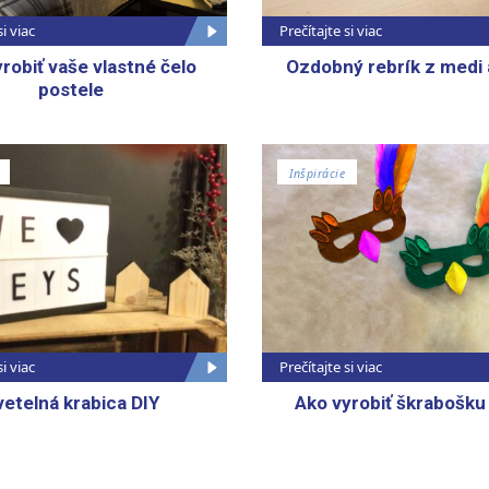
si viac
Prečítajte si viac
robiť vaše vlastné čelo
Ozdobný rebrík z medi 
postele
Inšpirácie
si viac
Prečítajte si viac
vetelná krabica DIY
Ako vyrobiť škrabošku 