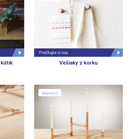
Prečítajte si viac
 kútik
Vešiaky z korku
Inšpirácie