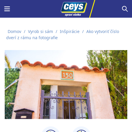
Skip
Menu
S
to
content
Domov
/
Vyrob si sám
/
Inšpirácie
/
Ako vytvoriť číslo
dverí z rámu na fotografie