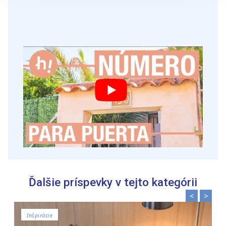
súbory cookie. Informácie o tom, ako používate naše
webové stránky, poskytujeme aj našim partnerom v
oblasti sociálnych médií, inzercie a analýzy. Títo partneri
môžu príslušné informácie skombinovať s ďalšími
údajmi, ktoré ste im poskytli alebo ktoré od vás získali,
keď ste používali ich služby.
Ďalšie príspevky v tejto kategórii
<
>
Inšpirácie