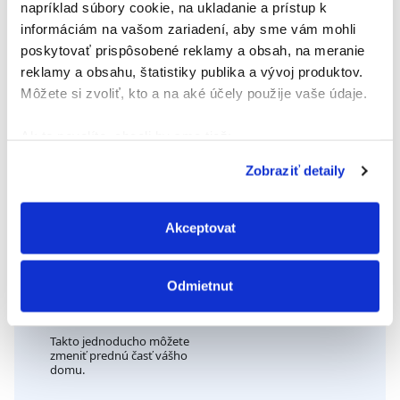
napríklad súbory cookie, na ukladanie a prístup k
informáciám na vašom zariadení, aby sme vám mohli
poskytovať prispôsobené reklamy a obsah, na meranie
KROK 7
KROK 8
reklamy a obsahu, štatistiky publika a vývoj produktov.
Naneste lepidlo
Následne zlepte všetky
Môžete si zvoliť, kto a na aké účely použije vaše údaje.
KontaktPren na všetky
diely (čísla s korkom a
lepené povrchy (čísla,
korok s rámom) a silno
korok a základ rámu).
pritlačte.
Ak to povolíte, chceli by sme tiež:
Nechajte lepidlo uschnúť,
kým sa neprestane lepiť na
Zhromažďovať informácie o vašej geografickej
prsty.
Zobraziť detaily
polohe s presnosťou na niekoľko metrov
Identifikovať vaše zariadenie aktívnym
skenovaním konkrétnych charakteristík (odtlačky
Akceptovat
prstov).
Viac informácií o tom, ako sa spracúvajú vaše osobné
Odmietnut
údaje, nájdete v časti s
vašimi nastaveniami
. Súhlas
môžete kedykoľvek zmeniť alebo odvolať cez Vyhlásenie
KROK 9
o používaní súborov cookie.
Takto jednoducho môžete
zmeniť prednú časť vášho
domu.
Na prispôsobenie obsahu a reklám, poskytovanie funkcií
sociálnych médií a analýzu návštevnosti používame