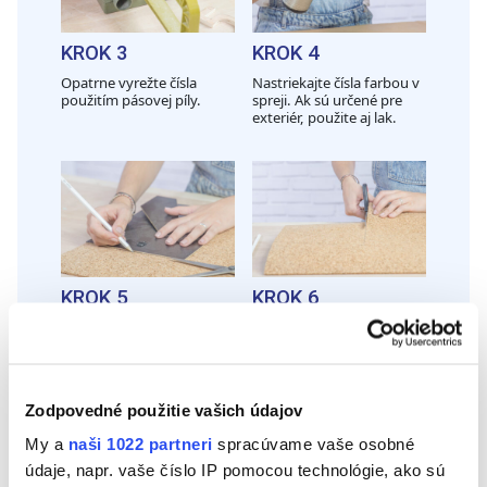
KROK 3
KROK 4
Opatrne vyrežte čísla
Nastriekajte čísla farbou v
použitím pásovej píly.
spreji. Ak sú určené pre
exteriér, použite aj lak.
KROK 5
KROK 6
Na orámovanie čísel
Odstrihnite nožnicami
použite rám na fotografie
označený kus korku.
a ceruzkou označte jeho
rozmery na doske z korku.
Zodpovedné použitie vašich údajov
My a
naši 1022 partneri
spracúvame vaše osobné
údaje, napr. vaše číslo IP pomocou technológie, ako sú