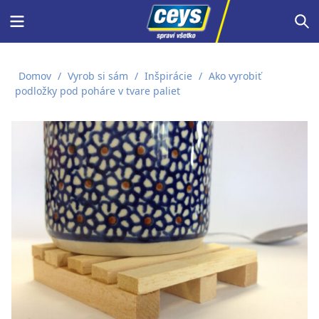
Skip
Menu
S
to
content
Domov
/
Vyrob si sám
/
Inšpirácie
/
Ako vyrobiť
podložky pod poháre v tvare paliet