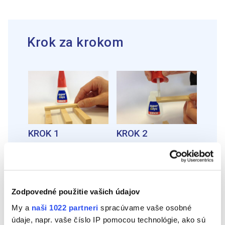
Krok za krokom
KROK 1
KROK 2
Postup je vysvetlený s
Naneste lepidlo
paličkami od nanukov,
Superunick Extreme
ktoré sa dajú zohnať
Power na každú z horných
najľahšie. Najprv vytvorte
paličiek. Lepidlo aplikujte
konštrukciu podložky pod
na viacero bodov.
poháre. Na základ použite
Zodpovedné použitie vašich údajov
3 paličky od nanukov
umiestnené zvisle a na
My a
naši 1022 partneri
spracúvame vaše osobné
nich položte 5 paličiek v
údaje, napr. vaše číslo IP pomocou technológie, ako sú
plochej polohe.