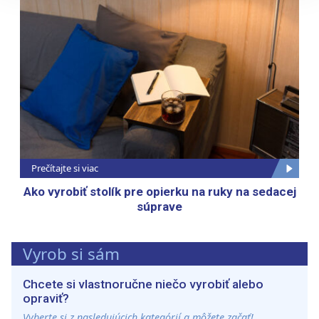
sociálnych médií a analýzu návštevnosti používame
súbory cookie. Informácie o tom, ako používate naše
webové stránky, poskytujeme aj našim partnerom v
oblasti sociálnych médií, inzercie a analýzy. Títo partneri
môžu príslušné informácie skombinovať s ďalšími
údajmi, ktoré ste im poskytli alebo ktoré od vás získali,
keď ste používali ich služby.
Prečítajte si viac
Ako vyrobiť stolík pre opierku na ruky na sedacej
súprave
Vyrob si sám
Chcete si vlastnoručne niečo vyrobiť alebo
opraviť?
Vyberte si z nasledujúcich kategórií a môžete začať!