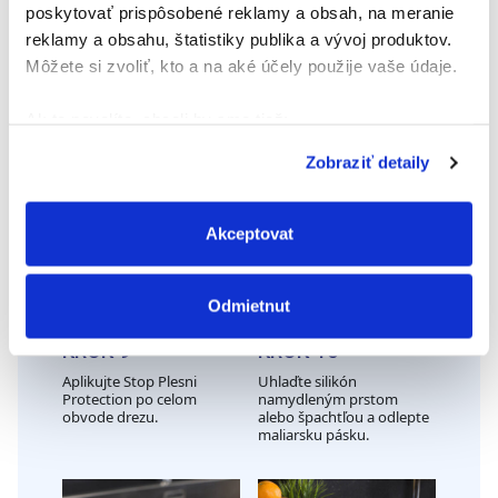
poskytovať prispôsobené reklamy a obsah, na meranie
reklamy a obsahu, štatistiky publika a vývoj produktov.
KROK 7
KROK 8
Môžete si zvoliť, kto a na aké účely použije vaše údaje.
Zakryte okolie lepených
Orezávacím nožom
okrajov maliarskou
odrežte ústie kartuše
páskou, pričom nechajte
produktu Stop Plesni
Ak to povolíte, chceli by sme tiež:
viditeľnú škáru spoja.
Protection, šikmo odrežte
aplikačnú špičku a nasaďte
Zhromažďovať informácie o vašej geografickej
Zobraziť detaily
kartuš na pištoľ.
polohe s presnosťou na niekoľko metrov
Identifikovať vaše zariadenie aktívnym
skenovaním konkrétnych charakteristík (odtlačky
Akceptovat
prstov).
Viac informácií o tom, ako sa spracúvajú vaše osobné
Odmietnut
údaje, nájdete v časti s
vašimi nastaveniami
. Súhlas
môžete kedykoľvek zmeniť alebo odvolať cez Vyhlásenie
KROK 9
KROK 10
o používaní súborov cookie.
Aplikujte Stop Plesni
Uhlaďte silikón
Protection po celom
namydleným prstom
obvode drezu.
alebo špachtľou a odlepte
Na prispôsobenie obsahu a reklám, poskytovanie funkcií
maliarsku pásku.
sociálnych médií a analýzu návštevnosti používame
súbory cookie. Informácie o tom, ako používate naše