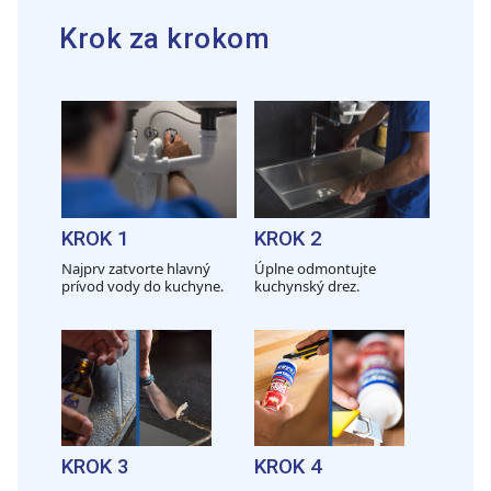
Krok za krokom
KROK 1
KROK 2
Najprv zatvorte hlavný
Úplne odmontujte
prívod vody do kuchyne.
kuchynský drez.
KROK 3
KROK 4