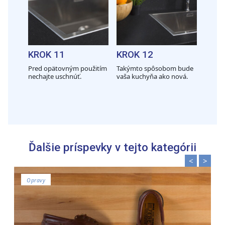
webové stránky, poskytujeme aj našim partnerom v
oblasti sociálnych médií, inzercie a analýzy. Títo partneri
môžu príslušné informácie skombinovať s ďalšími
údajmi, ktoré ste im poskytli alebo ktoré od vás získali,
keď ste používali ich služby.
KROK 11
KROK 12
Pred opätovným použitím
Takýmto spôsobom bude
nechajte uschnúť.
vaša kuchyňa ako nová.
Ďalšie príspevky v tejto kategórii
<
>
Opravy