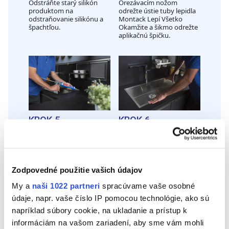
Odstráňte starý silikón
Orezávacím nožom
produktom na
odrežte ústie tuby lepidla
odstraňovanie silikónu a
Montack Lepí Všetko
špachtľou.
Okamžite a šikmo odrežte
aplikačnú špičku.
KROK 5
KROK 6
Aplikujte lepidlo Montack
Spojte obe časti silným
Lepí Všetko Okamžite po
stlačením a nechajte
bodoch alebo po celom
uschnúť 5 minút.
okraji jedného z lepených
povrchov.
Zodpovedné použitie vašich údajov
My a
naši 1022 partneri
spracúvame vaše osobné
údaje, napr. vaše číslo IP pomocou technológie, ako sú
napríklad súbory cookie, na ukladanie a prístup k
informáciám na vašom zariadení, aby sme vám mohli