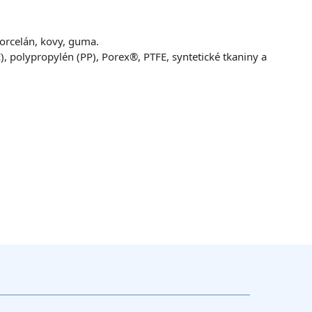
porcelán, kovy, guma.
, polypropylén (PP), Porex®, PTFE, syntetické tkaniny a