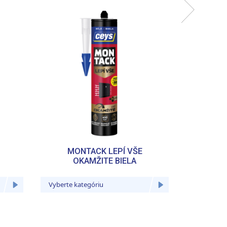
MONTACK LEPÍ VŠE
MON
OKAMŽITE BIELA
OKAMŽI
Vyberte kategóriu
Vyberte ka