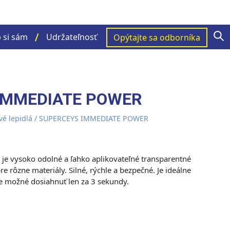
S
 si sám
Udržateľnosť
Opýtajte sa odborníka
IMMEDIATE POWER
é lepidlá
/ SUPERCEYS IMMEDIATE POWER
e vysoko odolné a ľahko aplikovateľné transparentné
e rôzne materiály. Silné, rýchle a bezpečné. Je ideálne
 je možné dosiahnuť len za 3 sekundy.