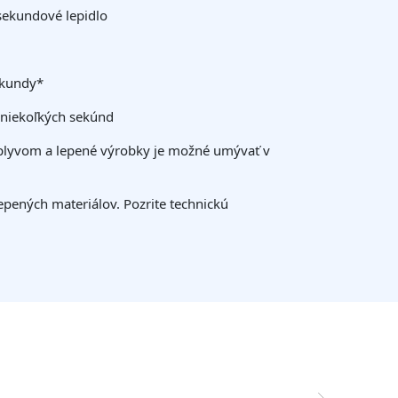
sekundové lepidlo
ekundy*
 niekoľkých sekúnd
plyvom a lepené výrobky je možné umývať v
lepených materiálov. Pozrite technickú