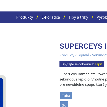
Produkty
E-Poradca
Tipy a triky
Vyrob
SUPERCEYS 
Produkty
/
Lepidlá
/
Sekundov
Opýtajte sa odborníka:
Lepiť
SuperCeys Immediate Power j
sekundové lepidlo. Vhodné pr
pre neviditeľné spoje, ktoré
Tuba
3g