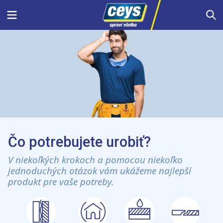
Skip
Menu
S
to
content
Čo potrebujete urobiť?
V niekoľkých krokoch a pomocou niekoľko
jednoduchých otázok vám ukážeme najlepší
produkt pre vaše potreby.