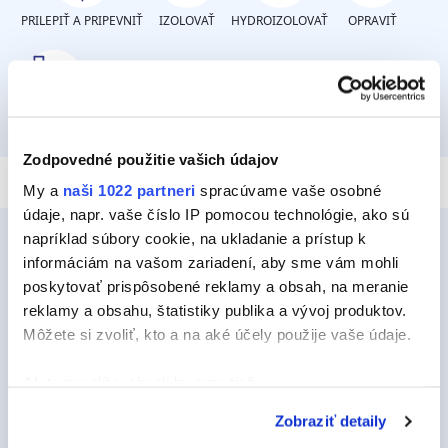
PRILEPIŤ A PRIPEVNIŤ
IZOLOVAŤ
HYDROIZOLOVAŤ
OPRAVIŤ
TMELIŤ
Zodpovedné použitie vašich údajov
My a
naši 1022 partneri
spracúvame vaše osobné
údaje, napr. vaše číslo IP pomocou technológie, ako sú
napríklad súbory cookie, na ukladanie a prístup k
informáciám na vašom zariadení, aby sme vám mohli
poskytovať prispôsobené reklamy a obsah, na meranie
Ceys
reklamy a obsahu, štatistiky publika a vývoj produktov.
O Ceys
Môžete si zvoliť, kto a na aké účely použije vaše údaje.
Tipy a triky
Ak to povolíte, chceli by sme tiež:
Vyrob si sám
Zhromažďovať informácie o vašej geografickej
Zobraziť detaily
polohe s presnosťou na niekoľko metrov
Udržateľnosť