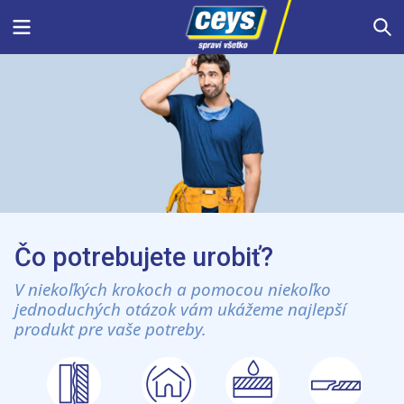
Skip
Menu
S
to
content
Čo potrebujete urobiť?
V niekoľkých krokoch a pomocou niekoľko
jednoduchých otázok vám ukážeme najlepší
produkt pre vaše potreby.