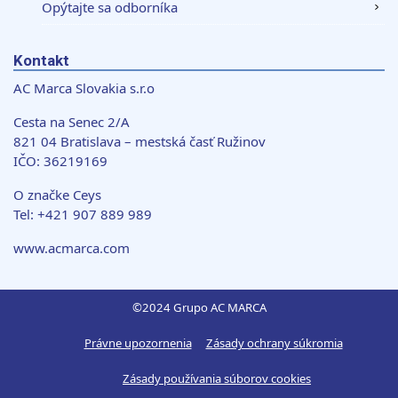
môžu príslušné informácie skombinovať s ďalšími
Opýtajte sa odborníka
údajmi, ktoré ste im poskytli alebo ktoré od vás získali,
keď ste používali ich služby.
Kontakt
AC Marca Slovakia s.r.o
Cesta na Senec 2/A
821 04 Bratislava – mestská časť Ružinov
IČO: 36219169
O značke Ceys
Tel: +421 907 889 989
www.acmarca.com
©2024 Grupo AC MARCA
Právne upozornenia
Zásady ochrany súkromia
Zásady používania súborov cookies