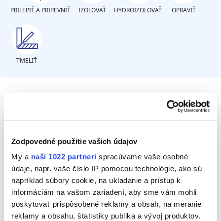
PRILEPIŤ A PRIPEVNIŤ
IZOLOVAŤ
HYDROIZOLOVAŤ
OPRAVIŤ
TMELIŤ
Potrebujete opraviť poškodenie
alebo trhlinu?
Zodpovedné použitie vašich údajov
Poškodenie rôznych plastov
My a
naši 1022 partneri
spracúvame vaše osobné
údaje, napr. vaše číslo IP pomocou technológie, ako sú
Trhlinu
napríklad súbory cookie, na ukladanie a prístup k
informáciám na vašom zariadení, aby sme vám mohli
poskytovať prispôsobené reklamy a obsah, na meranie
reklamy a obsahu, štatistiky publika a vývoj produktov.