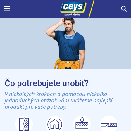
Skip
Menu
S
to
content
Čo potrebujete urobiť?
V niekoľkých krokoch a pomocou niekoľko
jednoduchých otázok vám ukážeme najlepší
produkt pre vaše potreby.