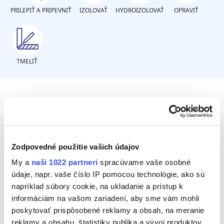
PRILEPIŤ A PRIPEVNIŤ
IZOLOVAŤ
HYDROIZOLOVAŤ
OPRAVIŤ
TMELIŤ
O aký materiál ide?
Tvrdý plast PVC
Zodpovedné použitie vašich údajov
My a
naši 1022 partneri
spracúvame vaše osobné
Pružný gumový plast/Kaučuk/Plachtovina
údaje, napr. vaše číslo IP pomocou technológie, ako sú
Kov
napríklad súbory cookie, na ukladanie a prístup k
informáciám na vašom zariadení, aby sme vám mohli
poskytovať prispôsobené reklamy a obsah, na meranie
reklamy a obsahu, štatistiky publika a vývoj produktov.