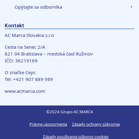
môžu príslušné informácie skombinovať s ďalšími
Opýtajte sa odborníka
údajmi, ktoré ste im poskytli alebo ktoré od vás získali,
keď ste používali ich služby.
Kontakt
AC Marca Slovakia s.r.o
Cesta na Senec 2/A
821 04 Bratislava – mestská časť Ružinov
IČO: 36219169
O značke Ceys
Tel: +421 907 889 989
www.acmarca.com
©2024 Grupo AC MARCA
Právne upozornenia
Zásady ochrany súkromia
Zásady používania súborov cookies