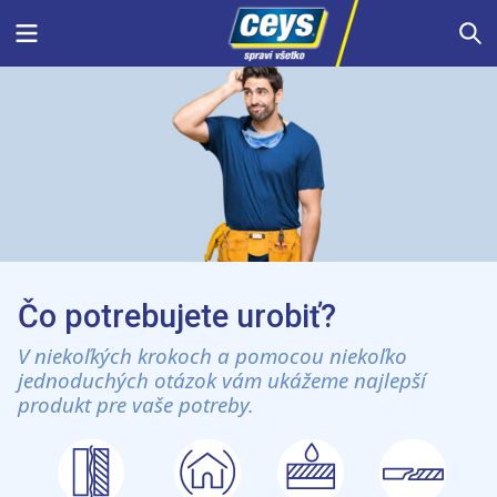
Skip
Menu
S
to
content
Čo potrebujete urobiť?
V niekoľkých krokoch a pomocou niekoľko
jednoduchých otázok vám ukážeme najlepší
produkt pre vaše potreby.