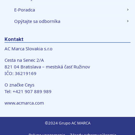
oblasti sociálnych médií, inzercie a analýzy. Títo partneri
E-Poradca
môžu príslušné informácie skombinovať s ďalšími
údajmi, ktoré ste im poskytli alebo ktoré od vás získali,
Opýtajte sa odborníka
keď ste používali ich služby.
Kontakt
AC Marca Slovakia s.r.o
Cesta na Senec 2/A
821 04 Bratislava – mestská časť Ružinov
IČO: 36219169
O značke Ceys
Tel: +421 907 889 989
www.acmarca.com
©2024 Grupo AC MARCA
Právne upozornenia
Zásady ochrany súkromia