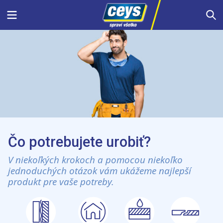
Skip
Menu
S
to
content
Čo potrebujete urobiť?
V niekoľkých krokoch a pomocou niekoľko
jednoduchých otázok vám ukážeme najlepší
produkt pre vaše potreby.