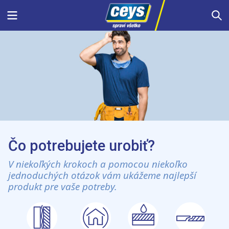
Skip
Menu
S
to
content
Čo potrebujete urobiť?
V niekoľkých krokoch a pomocou niekoľko
jednoduchých otázok vám ukážeme najlepší
produkt pre vaše potreby.