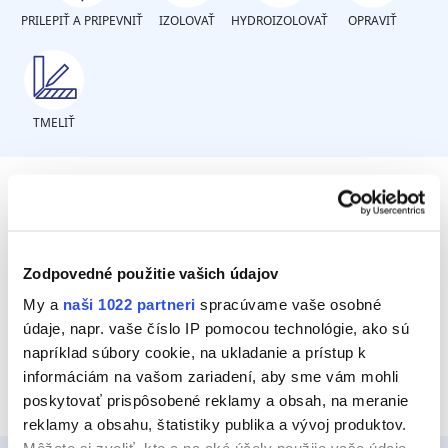
PRILEPIŤ A PRIPEVNIŤ
IZOLOVAŤ
HYDROIZOLOVAŤ
OPRAVIŤ
TMELIŤ
O aké veľké plochy ide?
Zodpovedné použitie vašich údajov
Menšie plochy (skôr domáce majstrovanie)
My a
naši 1022 partneri
spracúvame vaše osobné
údaje, napr. vaše číslo IP pomocou technológie, ako sú
Veľké plochy
napríklad súbory cookie, na ukladanie a prístup k
informáciám na vašom zariadení, aby sme vám mohli
poskytovať prispôsobené reklamy a obsah, na meranie
reklamy a obsahu, štatistiky publika a vývoj produktov.