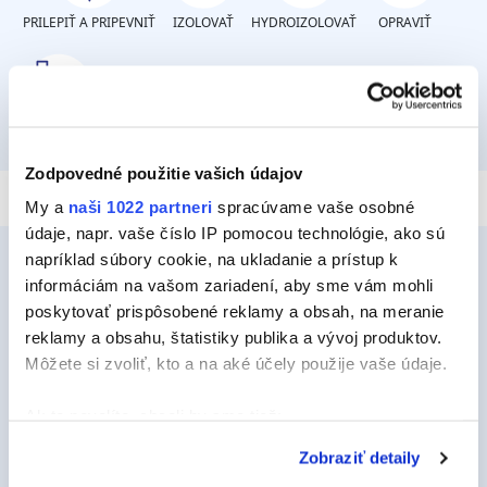
PRILEPIŤ A PRIPEVNIŤ
IZOLOVAŤ
HYDROIZOLOVAŤ
OPRAVIŤ
TMELIŤ
Zodpovedné použitie vašich údajov
My a
naši 1022 partneri
spracúvame vaše osobné
údaje, napr. vaše číslo IP pomocou technológie, ako sú
napríklad súbory cookie, na ukladanie a prístup k
informáciám na vašom zariadení, aby sme vám mohli
poskytovať prispôsobené reklamy a obsah, na meranie
Ceys
reklamy a obsahu, štatistiky publika a vývoj produktov.
O Ceys
Môžete si zvoliť, kto a na aké účely použije vaše údaje.
Tipy a triky
Ak to povolíte, chceli by sme tiež:
Vyrob si sám
Zhromažďovať informácie o vašej geografickej
Zobraziť detaily
polohe s presnosťou na niekoľko metrov
Udržateľnosť