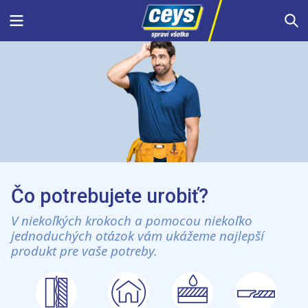
Skip
Menu
S
to
content
Čo potrebujete urobiť?
V niekoľkých krokoch a pomocou niekoľko
jednoduchých otázok vám ukážeme najlepší
produkt pre vaše potreby.