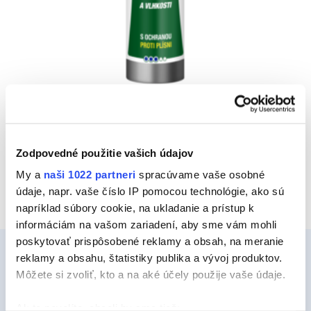
UNIVERZÁLNY SILIKÓN
Vyberte kategóriu
Zodpovedné použitie vašich údajov
My a
naši 1022 partneri
spracúvame vaše osobné
údaje, napr. vaše číslo IP pomocou technológie, ako sú
napríklad súbory cookie, na ukladanie a prístup k
informáciám na vašom zariadení, aby sme vám mohli
poskytovať prispôsobené reklamy a obsah, na meranie
reklamy a obsahu, štatistiky publika a vývoj produktov.
Môžete si zvoliť, kto a na aké účely použije vaše údaje.
Ceys
Ak to povolíte, chceli by sme tiež: