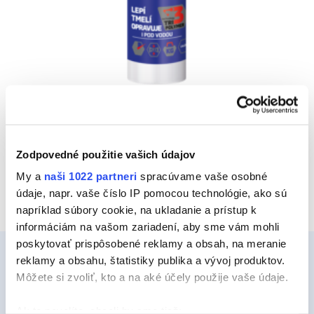
TOTAL TECH
Vyberte kategóriu
Zodpovedné použitie vašich údajov
My a
naši 1022 partneri
spracúvame vaše osobné
údaje, napr. vaše číslo IP pomocou technológie, ako sú
napríklad súbory cookie, na ukladanie a prístup k
informáciám na vašom zariadení, aby sme vám mohli
poskytovať prispôsobené reklamy a obsah, na meranie
reklamy a obsahu, štatistiky publika a vývoj produktov.
Môžete si zvoliť, kto a na aké účely použije vaše údaje.
Ceys
Ak to povolíte, chceli by sme tiež: