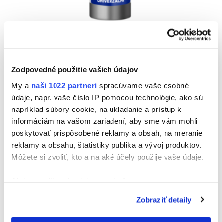
NEUTRÁLNY SILIKÓN
Vyberte kategóriu
Zodpovedné použitie vašich údajov
My a
naši 1022 partneri
spracúvame vaše osobné
údaje, napr. vaše číslo IP pomocou technológie, ako sú
napríklad súbory cookie, na ukladanie a prístup k
informáciám na vašom zariadení, aby sme vám mohli
poskytovať prispôsobené reklamy a obsah, na meranie
reklamy a obsahu, štatistiky publika a vývoj produktov.
Môžete si zvoliť, kto a na aké účely použije vaše údaje.
Ak to povolíte, chceli by sme tiež:
Zhromažďovať informácie o vašej geografickej
Zobraziť detaily
polohe s presnosťou na niekoľko metrov
Identifikovať vaše zariadenie aktívnym