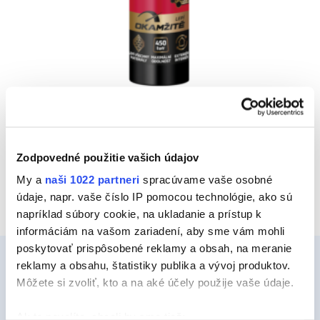
MONTACK LEPÍ VŠE OKAMŽITE BIELA
Vyberte kategóriu
Zodpovedné použitie vašich údajov
My a
naši 1022 partneri
spracúvame vaše osobné
údaje, napr. vaše číslo IP pomocou technológie, ako sú
napríklad súbory cookie, na ukladanie a prístup k
informáciám na vašom zariadení, aby sme vám mohli
poskytovať prispôsobené reklamy a obsah, na meranie
reklamy a obsahu, štatistiky publika a vývoj produktov.
Môžete si zvoliť, kto a na aké účely použije vaše údaje.
Ceys
Ak to povolíte, chceli by sme tiež: