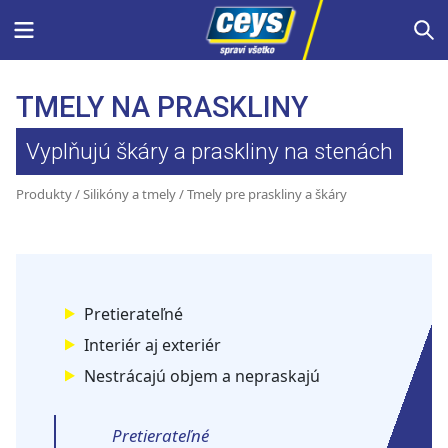
Skip
Menu
S
to
content
TMELY NA PRASKLINY
Vyplňujú škáry a praskliny na stenách
Produkty
/
Silikóny a tmely
/ Tmely pre praskliny a škáry
Pretierateľné
Interiér aj exteriér
Nestrácajú objem a nepraskajú
Pretierateľné