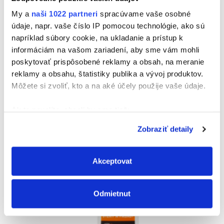
My a
naši 1022 partneri
spracúvame vaše osobné
CEYS AKRYL SPÁRY
údaje, napr. vaše číslo IP pomocou technológie, ako sú
napríklad súbory cookie, na ukladanie a prístup k
Vyberte kategóriu
informáciám na vašom zariadení, aby sme vám mohli
poskytovať prispôsobené reklamy a obsah, na meranie
reklamy a obsahu, štatistiky publika a vývoj produktov.
Môžete si zvoliť, kto a na aké účely použije vaše údaje.
Ak to povolíte, chceli by sme tiež:
Zhromažďovať informácie o vašej geografickej
Zobraziť detaily
polohe s presnosťou na niekoľko metrov
Identifikovať vaše zariadenie aktívnym
skenovaním konkrétnych charakteristík (odtlačky
Akceptovat
prstov).
Viac informácií o tom, ako sa spracúvajú vaše osobné
Odmietnut
údaje, nájdete v časti s
vašimi nastaveniami
. Súhlas
môžete kedykoľvek zmeniť alebo odvolať cez Vyhlásenie
o používaní súborov cookie.