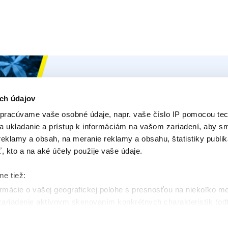
Ceys
Naše Prod
O Ceys
Produk
ch údajov
pracúvame vaše osobné údaje, napr. vaše číslo IP pomocou tec
Tipy a triky
E-Pora
na ukladanie a prístup k informáciám na vašom zariadení, aby 
Vyrob si sám
Opýtajt
eklamy a obsah, na meranie reklamy a obsahu, štatistiky publik
ť, kto a na aké účely použije vaše údaje.
Udržateľnosť
Kontakt
me tiež:
mácie o vašej geografickej polohe s presnosťou na niekoľko m
 zariadenie aktívnym skenovaním konkrétnych charakteristík (odt
 sa spracúvajú vaše osobné údaje, nájdete v časti s
vašimi nas