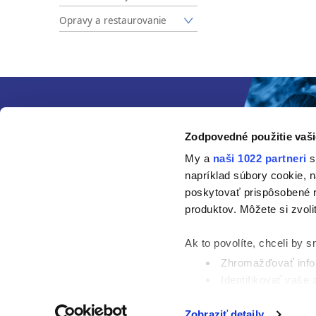
Opravy a restaurovanie
Zodpovedné použitie vaši
My a
naši 1022 partneri
s
napríklad súbory cookie, 
poskytovať prispôsobené r
produktov. Môžete si zvoli
Ak to povolíte, chceli by s
Zhromažďovať infor
Identifikovať vaše
Viac informácií o tom, ako
Zobraziť detaily