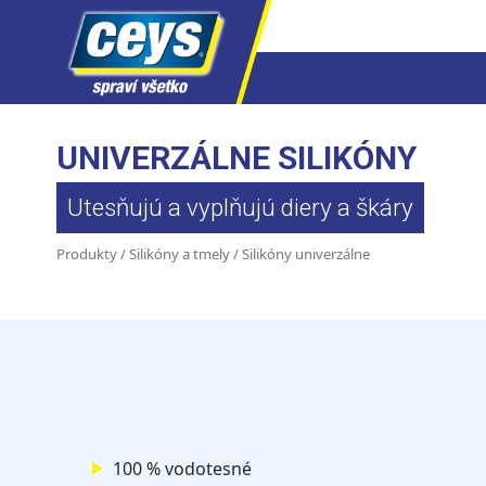
Skip
to
UNIVERZÁLNE SILIKÓNY
content
Utesňujú a vyplňujú diery a škáry
Produkty
/
Silikóny a tmely
/ Silikóny univerzálne
100 % vodotesné