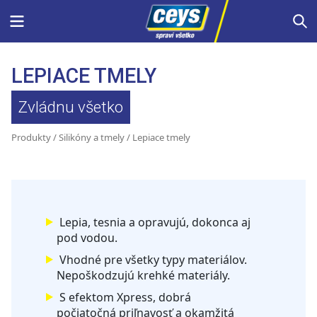
Skip
Menu
S
to
content
LEPIACE TMELY
Zvládnu všetko
Produkty
/
Silikóny a tmely
/ Lepiace tmely
Lepia, tesnia a opravujú, dokonca aj
pod vodou.
Vhodné pre všetky typy materiálov.
Nepoškodzujú krehké materiály.
S efektom Xpress, dobrá
počiatočná priľnavosť a okamžitá