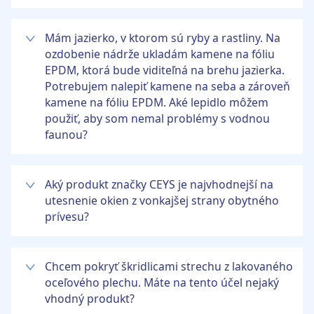
Mám jazierko, v ktorom sú ryby a rastliny. Na
ozdobenie nádrže ukladám kamene na fóliu
EPDM, ktorá bude viditeľná na brehu jazierka.
Potrebujem nalepiť kamene na seba a zároveň
kamene na fóliu EPDM. Aké lepidlo môžem
použiť, aby som nemal problémy s vodnou
faunou?
V tomto prípade vám odporúčame produkt Ceys Total Tech akejkoľvek farby okrem transparentnej. Toto vynikajúce tesniace lepidlo je neškodné pre vodné organizmy (s výnimkou transparentnej verzie).
Aký produkt značky CEYS je najvhodnejší na
utesnenie okien z vonkajšej strany obytného
prívesu?
Okná obytných prívesov sú zvyčajne z metakrylátu. Preto vám na utesnenie okien z metakrylátu na obytnom prívese odporúčame naše vynikajúce tesniace lepidlo CEYS Total Tech čiernej farby. Total Tech je špeciálne tesniace lepidlo, ktoré má výbornú priľnavosť na výrobky z metakrylátu a vysokú pružnosť (predĺženie až 420 %). Lepidlo Total Tech je tiež vysoko odolné voči nepriaznivým podmienkam, akými sú nárazy, vibrácie, zmeny teploty, vlhkosť, UV žiarenie atď. Pred aplikáciou produktu vám odporúčame, aby ste pomocou špachtle odstránili zvyšky starého tesniaceho materiálu. Vďaka tomu sa zlepší jeho tesniaca schopnosť, pretože tesniace materiály sú po stuhnutí zvyčajne nepriľnavé.
Chcem pokryť škridlicami strechu z lakovaného
oceľového plechu. Máte na tento účel nejaký
vhodný produkt?
V takomto prípade vám odporúčame tesniace lepidlo Total Tech v akejkoľvek farbe okrem transparentnej verzie. Výrobok Total Tech vyniká vysokou priľnavosťou na širokú škálu povrchov vrátane materiálov, ktoré môžu mať nižšiu priľnavosť. Okrem toho, Total Tech je vysoko odolný voči nepriaznivým meteorologickým podmienkam: zmeny teploty, voda, mráz, UV žiarenie atď.