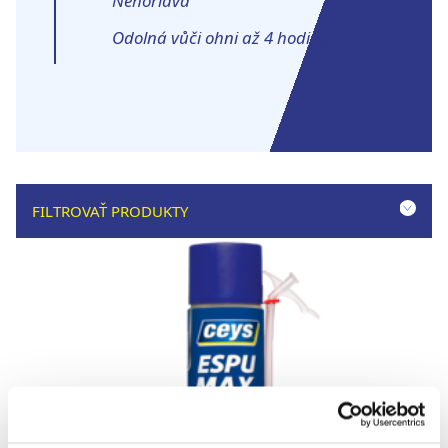
Nehořlavá
Odolná vůči ohni až 4 hodiny
FILTROVAŤ PRODUKTY