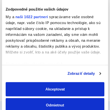
Zodpovedné použitie vašich údajov
My a
naši 1022 partneri
spracúvame vaše osobné
údaje, napr. vaše číslo IP pomocou technológie, ako sú
napríklad súbory cookie, na ukladanie a prístup k
informáciám na vašom zariadení, aby sme vám mohli
poskytovať prispôsobené reklamy a obsah, na meranie
reklamy a obsahu, štatistiky publika a vývoj produktov.
Môžete si zvoliť, kto a na aké účely použije vaše údaje.
ESPUMAX PROTIPOŽIARNA PENA
Ak to povolíte, chceli by sme tiež:
Zhromažďovať informácie o vašej geografickej
Vyberte kategóriu
Zobraziť detaily
polohe s presnosťou na niekoľko metrov
Identifikovať vaše zariadenie aktívnym
skenovaním konkrétnych charakteristík (odtlačky
Akceptovat
prstov).
Viac informácií o tom, ako sa spracúvajú vaše osobné
Odmietnut
údaje, nájdete v časti s
vašimi nastaveniami
. Súhlas