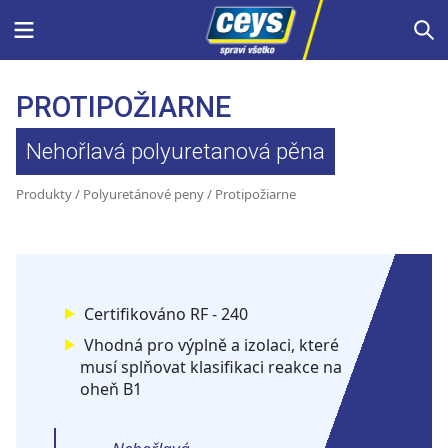
Skip
Menu
S
to
content
PROTIPOŽIARNE
Nehořlavá polyuretanová pěna
Produkty
/
Polyuretánové peny
/ Protipožiarne
Certifikováno RF - 240
Vhodná pro výplně a izolaci, které
musí splňovat klasifikaci reakce na
oheň B1