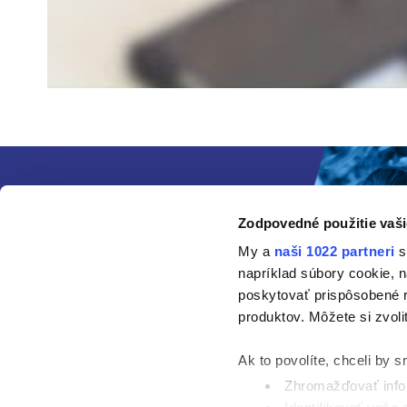
Zodpovedné použitie vaši
My a
naši 1022 partneri
s
napríklad súbory cookie, 
poskytovať prispôsobené r
produktov. Môžete si zvoli
Ak to povolíte, chceli by s
Zhromažďovať infor