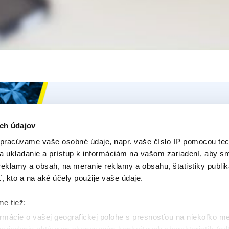
Ceys
Naše Prod
O Ceys
Produk
ch údajov
pracúvame vaše osobné údaje, napr. vaše číslo IP pomocou tec
Tipy a triky
E-Pora
na ukladanie a prístup k informáciám na vašom zariadení, aby 
Vyrob si sám
Opýtajt
eklamy a obsah, na meranie reklamy a obsahu, štatistiky publik
ť, kto a na aké účely použije vaše údaje.
Udržateľnosť
Kontakt
me tiež:
mácie o vašej geografickej polohe s presnosťou na niekoľko m