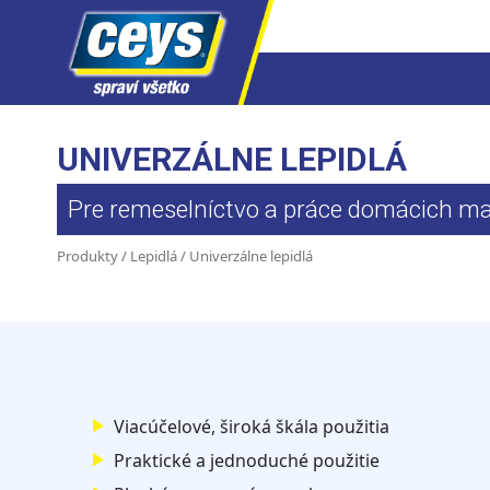
Skip
to
UNIVERZÁLNE LEPIDLÁ
content
Pre remeselníctvo a práce domácich ma
Produkty
/
Lepidlá
/ Univerzálne lepidlá
Viacúčelové, široká škála použitia
Praktické a jednoduché použitie