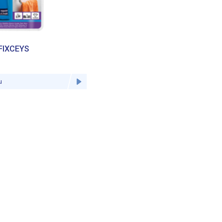
FIXCEYS
u