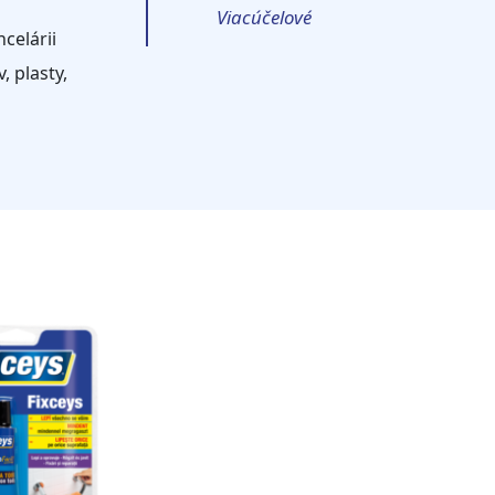
Viacúčelové
celárii
, plasty,