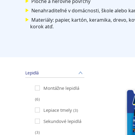
Ploché a nerovné povrchy
Nenahraditeľné v domácnosti, škole alebo kan
Materiály: papier, kartón, keramika, drevo, kov
korok atď.
Lepidlá
Montážne lepidlá
(6)
Lepiace tmely
(3)
Sekundové lepidlá
(3)