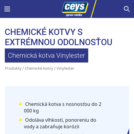
Skip
Menu
S
to
content
CHEMICKÉ KOTVY S
EXTRÉMNOU ODOLNOSŤOU
Chemická kotva Vinylester
Produkty
/
Chemické kotvy
/ Vinylester
Chemická kotva s nosnosťou do 2
000 kg
Odoláva vlhkosti, ponoreniu do
vody a zabraňuje korózii