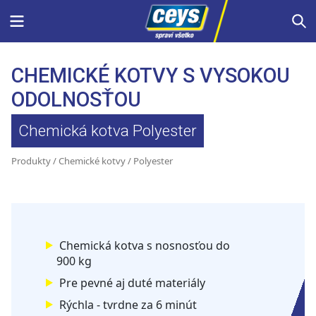
Skip
Menu
S
to
content
CHEMICKÉ KOTVY S VYSOKOU
ODOLNOSŤOU
Chemická kotva Polyester
Produkty
/
Chemické kotvy
/ Polyester
Chemická kotva s nosnosťou do
900 kg
Pre pevné aj duté materiály
Rýchla - tvrdne za 6 minút